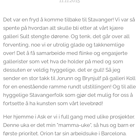
11.11.2015
Det var en fryd å komme tilbake til Stavanger! Vi var så
spente på hvordan alt skulle bli etter at vårt kjære
galleri Sult stengte dørene. Og tenk, det går over all
forventing, noe vi er utrolig glade og takknemlige
over! Det å få samarbeide med flinke og engasjerte
gallerister som vet hva de holder på med og som
dessuten er veldig hyggelige, det er gull! Så jeg
sender en stor takk til Jorunn og Brynjulf på galleri Koll
for en enestående ramme rundt utstillingen! Og til alle
hyggelige Stavangerfolk som gjør det mulig for oss å
fortsette å ha kunsten som vårt levebrød!
Her hjemme i Ask er vi i full gang med ulike prosjekter.
Denne uka er det min "mamma-uke", så hus og barn er
første prioritet. Orion tar sin arbeidsuke i Barcelona.