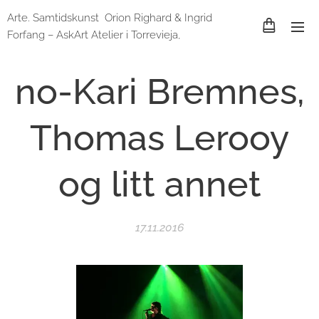
Arte. Samtidskunst Orion Righard & Ingrid
Forfang – AskArt Atelier i Torrevieja,
Spania og Lund, Sverige
no-Kari Bremnes,
Thomas Lerooy
og litt annet
17.11.2016