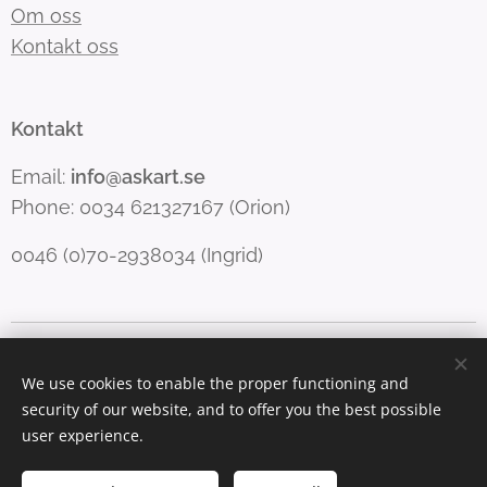
Om oss
Kontakt oss
Kontakt
Email:
info@askart.se
Phone: 0034 621327167 (Orion)
0046 (0)70-2938034 (Ingrid)
Copyright Forfang & Righard
Informasjonskapsler
We use cookies to enable the proper functioning and
Språk
security of our website, and to offer you the best possible
English
Norsk
Svenska
user experience.
Valuta