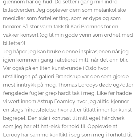
gjennom hår og hud. De setter i gang min indre
billedverden. Jeg opplever dem som melankoliske
meoldier som forteller ting, som er dype og som
berører. Så stor varm takk til Kari Bremnes for en
vakker konsert (og til min gode venn som ordnet med
billetter)!
Jeg håper jeg kan bruke denne inspirasjonen når jeg
igjen kommer i gang i atelieret mitt, når det enn blir.
Var også på en liten kunst-runde i Oslo hvor
utstillingen på galleri Brandsrup var den som gjorde
mest inntrykk på meg. Thomas Lerooys døde og/eller
fengslede fugler grep hardt tak i meg. Like før hadde
vi vært innom Astrup Fearnley hvor jeg alltid kjenner
en slags frihetsfølelse hvor alt er tillatt innenfor kunst-
begrepet. Den står i kontrast til mitt eget håndverk
som jeg har ett hat-elsk forhold til. Opplevde at
Lerooy har samme konflikt i seg som meg i forhold til