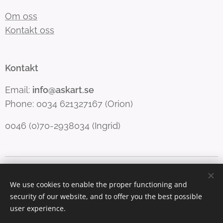
Om oss
Kontakt oss
Kontakt
Email:
info@askart.se
Phone: 0034 621327167 (Orion)
0046 (0)70-2938034 (Ingrid)
Copyright Forfang & Righard
Informasjonskapsler
We use cookies to enable the proper functioning and
Språk
security of our website, and to offer you the best possible
English
Norsk
Svenska
user experience.