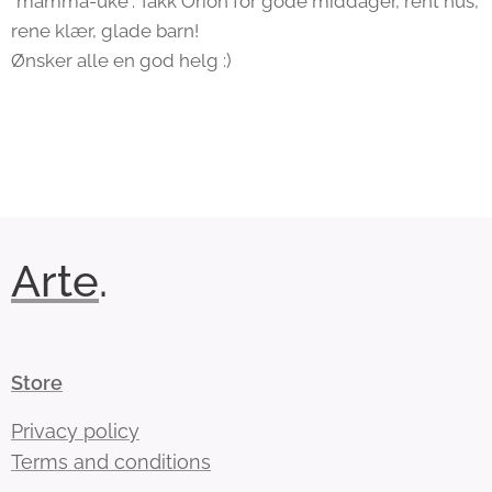
"mamma-uke". Takk Orion for gode middager, rent hus,
rene klær, glade barn!
Ønsker alle en god helg :)
Arte
.
Store
Privacy policy
Terms and conditions