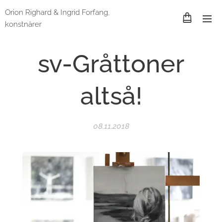
Orion Righard & Ingrid Forfang,
konstnärer
sv-Gråttoner
altså!
08.11.2018