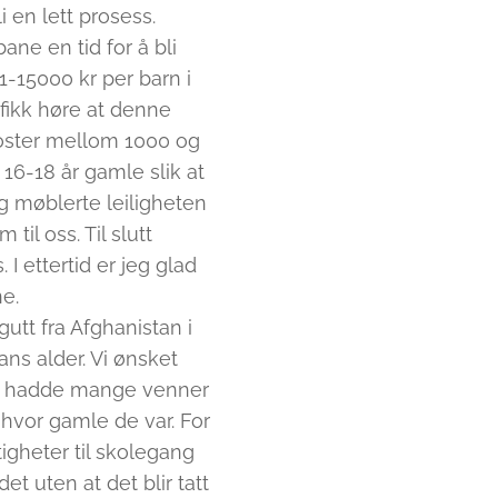
i en lett prosess.
ane en tid for å bli
1-15000 kr per barn i
ikk høre at denne
koster mellom 1000 og
6-18 år gamle slik at
og møblerte leiligheten
il oss. Til slutt
I ettertid er jeg glad
e.
tt fra Afghanistan i
ns alder. Vi ønsket
en hadde mange venner
a hvor gamle de var. For
gheter til skolegang
et uten at det blir tatt