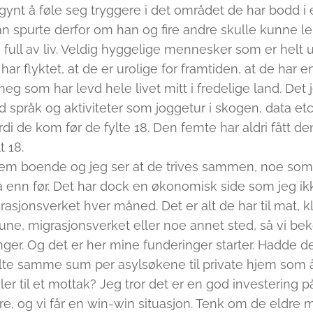
egynt å føle seg tryggere i det området de har bodd i 
an spurte derfor om han og fire andre skulle kunne lei
n full av liv. Veldig hyggelige mennesker som er helt
 har flyktet, at de er urolige for framtiden, at de har 
meg som har levd hele livet mitt i fredelige land. Det 
d språk og aktiviteter som joggetur i skogen, data etc
fordi de kom før de fylte 18. Den femte har aldri fått 
 18.
dem boende og jeg ser at de trives sammen, noe som g
å enn før. Det har dock en økonomisk side som jeg 
rasjonsverket hver måned. Det er alt de har til mat, kl
une, migrasjonsverket eller noe annet sted, så vi be
r. Og det er her mine funderinger starter. Hadde d
lte samme sum per asylsøkene til private hjem som 
ler til et mottak? Jeg tror det er en god investering 
ere, og vi får en win-win situasjon. Tenk om de eldr