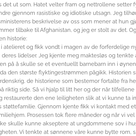
es det ut som. Hatet velter fram og nettrollene setter
dre gjennom rasistiske og idiotiske utsagn. Jeg tilhør
ministerens beskrivelse av oss som mener at hun gjø
er tilbake til Afghanistan, og jeg er stolt av det. Og 
n historie:
eg i atelieret og fikk vondt i magen av de forferdelige
deres lidelser. Jeg kjente meg maktesløs og tenkte a
en på å skulle se et eventuellt barnebarn inn i øynene
da den største flyktingestrømmen pågikk. Historien s
verdenskrig, de historiene som bestemor fortalte fra 
 riktig side. Så vi hjalp til litt her og der når tilfellen
og restaurerte den ene leiligheten slik at vi kunne
es støttefamilie. Gjennom kjente fikk vi kontakt med e
liehjem. Prosessen tok flere måneder og når vi vel 
 ikke skulle kunne akseptere at ungdommene sov i hus
igheten. Vi tenkte at sønnene våre kunne bytte rom, sl