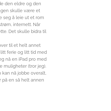
de den eldre og den
ngen skulle være et
e seg å leie ut et rom
trøm, internett. Når
te. Det skulle bidra til
er til et helt annet
itt ferie og litt tid med
 jeg nå en iPad pro med
muligheter (tror jeg).
n kan nå jobbe overalt,
er på en så helt annen