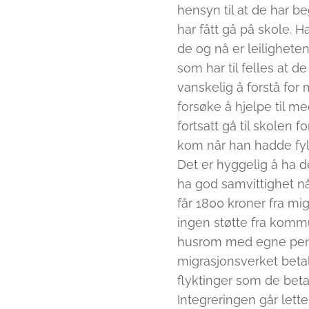
hensyn til at de har b
har fått gå på skole. H
de og nå er leilighete
som har til felles at de
vanskelig å forstå for 
forsøke å hjelpe til me
fortsatt gå til skolen 
kom når han hadde fylt
Det er hyggelig å ha 
ha god samvittighet n
får 1800 kroner fra mig
ingen støtte fra komm
husrom med egne penge
migrasjonsverket beta
flyktinger som de beta
Integreringen går lett