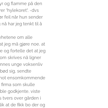
 fyr og flamme på den
er "hylekoret", -dvs
r feil når hun sender
nå har jeg tenkt til å
 nyhetene om alle
t jeg må gjøre noe, at
 og fortelle det at jeg
om skrives nå ligner
hennes unge voksenliv
e bød sig, sendte
 ta imot ensomkommende
t firma som skulle
ble godkjente, viste
 tvers over gården i
ik at de fikk bo der og