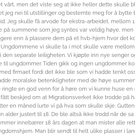
t vårt, men det viste seg at ikke heller dette skulle bl
jeg nei til utstillinger og bestemte meg for å bytte b
. Jeg skulle få arvode for ekstra-arbeidet, mellom 1
e på summene som jeg syntes var veldig høye, men f
ligere enn å plassere dem på et hvb-hjem hvor det 
 Ungdommene vi skulle ta i mot skulle være mellom 1
 i den separate leiligheten. Vi kjøpte inn nye senger 
se til ungdommer. Tiden gikk og ingen ungdommer kom t
ed firmaet fordi det ikke ble som vi hadde tenkt oss. 
 hadde moralske betenkligheter med de høye summen
ingte en god venn for å høre om vi kunne huse en gu
tt beskjed om at Migrationsverket ikke trodde på ha
er en måned lurte vi på hva som skulle skje. Gutt
 alder justert til 18. De ble altså ikke trodd når de s
er innebærer 18 års dagen at man mister alle retti
gdomshjem. Man blir sendt til helt ulike plasser i land