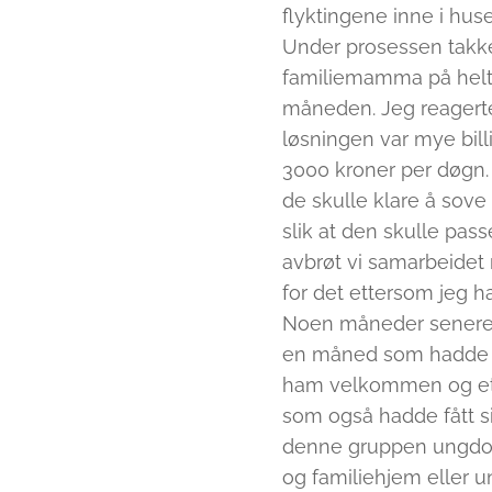
flyktingene inne i huse
Under prosessen takket 
familiemamma på heltid
måneden. Jeg reagert
løsningen var mye bil
3000 kroner per døgn.
de skulle klare å sove
slik at den skulle pas
avbrøt vi samarbeidet m
for det ettersom jeg
Noen måneder senere r
en måned som hadde få
ham velkommen og ett
som også hadde fått sin
denne gruppen ungdomm
og familiehjem eller un