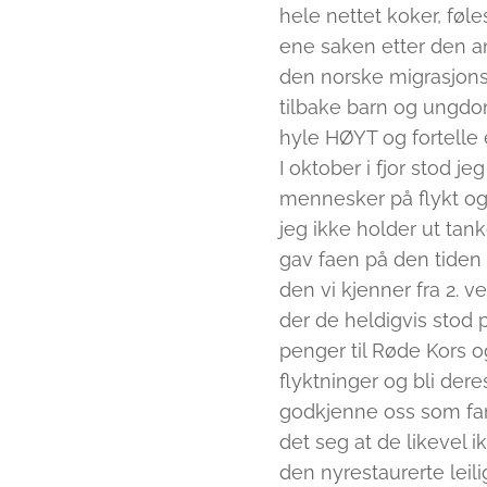
hele nettet koker, føl
ene saken etter den an
den norske migrasjons
tilbake barn og ungdomm
hyle HØYT og fortelle e
I oktober i fjor stod j
mennesker på flykt og 
jeg ikke holder ut tank
gav faen på den tiden 
den vi kjenner fra 2. 
der de heldigvis stod på
penger til Røde Kors 
flyktninger og bli der
godkjenne oss som fami
det seg at de likevel
den nyrestaurerte leil