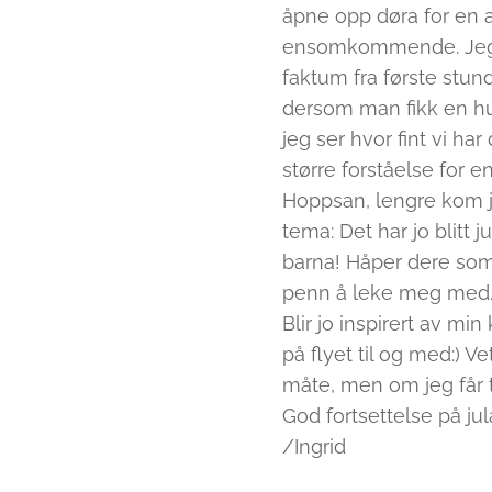
åpne opp døra for en 
ensomkommende. Jeg tr
faktum fra første stun
dersom man fikk en hus
jeg ser hvor fint vi har
større forståelse for en
Hoppsan, lengre kom jeg
tema: Det har jo blitt ju
barna! Håper dere som 
penn å leke meg med. R
Blir jo inspirert av mi
på flyet til og med:) V
måte, men om jeg får til
God fortsettelse på jula 
/Ingrid