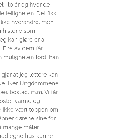
et -to år og hvor de
e leiligheten. Det fikk
 ulike hverandre, men
en historie som
jeg kan gjøre er å
. Fire av dem får
den muligheten fordi han
jør at jeg lettere kan
ikke liker. Ungdommene
ær, bostad, m.m. Vi får
koster varme og
e ikke vært toppen om
åpner dørene sine for
på mange måter.
e med egne hus kunne