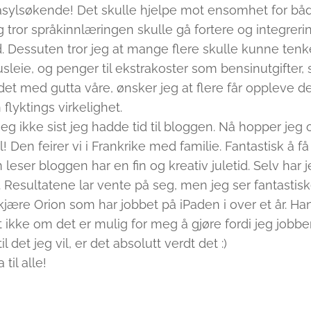
asylsøkende! Det skulle hjelpe mot ensomhet for bå
or språkinnlæringen skulle gå fortere og integreri
d. Dessuten tror jeg at mange flere skulle kunne tenk
leie, og penger til ekstrakoster som bensinutgifter, s
 det med gutta våre, ønsker jeg at flere får oppleve det
 flyktings virkelighet.
 ikke sist jeg hadde tid til bloggen. Nå hopper jeg ov
l! Den feirer vi i Frankrike med familie. Fantastisk å få l
leser bloggen har en fin og kreativ juletid. Selv har
esultatene lar vente på seg, men jeg ser fantastiske 
n kjære Orion som har jobbet på iPaden i over et år. Ha
et ikke om det er mulig for meg å gjøre fordi jeg jobb
 det jeg vil, er det absolutt verdt det :)
til alle!