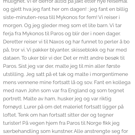
mulighet. Vi er derfor alltid på jakt etter nye reisemål
og gjett hva jeg fant her om dagen! : jeg fant en billig
siste-minuten-resa till Mykonos for fem! Vi reiser i
morgen. Og jeg gleder meg som et lite barn. Vi tar
ferja fra Mykonos til Paros og blir der i noen dager.
Deretter reiser vi til Naxos og har funnet to perler å bo
på, tror vi. Vi pakker blyanter, skisseblokk og har med
dataen. To uker blir vi der. Det er mitt andre besøk til
Paros. Sist jeg var der, malte jeg til min aller første
utstilling. Jeg satt på et tak og malte i morgentimene
mens vennene mine fortsatt lå og sov. Fant en kollega
med navn John som var fra England og som tegnet
portrett. Malte av ham, husker jeg og var riktig
fornøyd. Lurer på om det maleriet fortsatt ligger på
loftet. Tenk om han fortsatt sitter der og tegner
turister! På vegen hjem fra Paros til Norge fikk jeg
særbehandling som kunstner. Alle anstrengte seg for