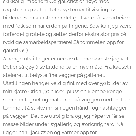
skikkelig imponert! Og galleriet er nøye med
registrering og har flotte systemer til visning av
bildene. Som kunstner er det gull verdt å samarbeide
med folk som har orden på tingene. Selv kan jeg være
forferdelig rotete og setter derfor ekstra stor pris på
ryddige samarbeidspartnere! Så tommelen opp for
galleri G! :)
Å henge utstillinger er noe av det morsomste jeg vet.
Det er så gøy å se bildene på en nye måte. Fra kaoset i
atelieret til belyste fine vegger på galleriet.
Utstillingen henger veldig fint med over 50 bilder av
min kjære Orion. 50 bilder! pluss en kjempe konge
som han tegnet og malte rett på veggen med en liten
lomme til å stikke inn sin egen hånd i og hashtagger
på veggen. Det ble utrolig bra og jeg håper vi får se
masse bilder under #gallerig og #orionrighard. Nå
ligger han i jacuzzien og varmer opp for