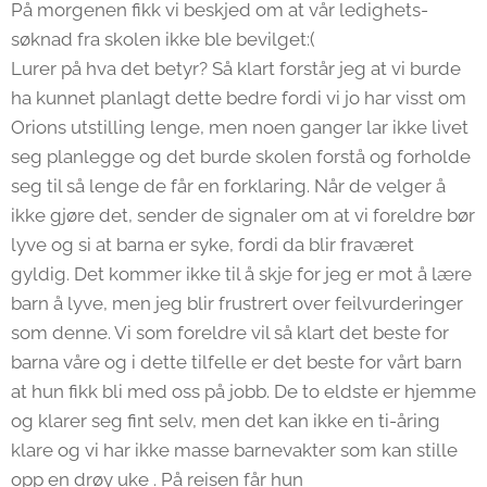
På morgenen fikk vi beskjed om at vår ledighets-
søknad fra skolen ikke ble bevilget:(
Lurer på hva det betyr? Så klart forstår jeg at vi burde
ha kunnet planlagt dette bedre fordi vi jo har visst om
Orions utstilling lenge, men noen ganger lar ikke livet
seg planlegge og det burde skolen forstå og forholde
seg til så lenge de får en forklaring. Når de velger å
ikke gjøre det, sender de signaler om at vi foreldre bør
lyve og si at barna er syke, fordi da blir fraværet
gyldig. Det kommer ikke til å skje for jeg er mot å lære
barn å lyve, men jeg blir frustrert over feilvurderinger
som denne. Vi som foreldre vil så klart det beste for
barna våre og i dette tilfelle er det beste for vårt barn
at hun fikk bli med oss på jobb. De to eldste er hjemme
og klarer seg fint selv, men det kan ikke en ti-åring
klare og vi har ikke masse barnevakter som kan stille
opp en drøy uke . På reisen får hun