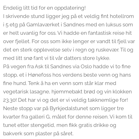
Endelig litt tid for en oppdatering!
I skrivende stund ligger jeg på et veldig fint hotellrom
i 5 etg på Gamlaværket i Sandnes med en luksus som
er helt uvanlig for oss. Vi hadde en fantastisk reise hit
over fjellet. For oss som ikke lenger er vandt til fjell var
det en sterk opplevelse selv i regn og ruskevær. Til og
med litt snø fant vi til vår datters store lykke.
På vegen fra Ask til Sandnes via Oslo hadde vi to fine
stopp, et i Hønefoss hos verdens beste venn og hans
fine hund. Tenk å ha en venn som står klar med
vegetarisk lasagne, hjemmebakt brød og vin klokken
23.30! Det har vi og det er vi veldig takknemlige for!
Neste stopp var på Byrkjedalstunet som ligger tre
kvarter fra galleri G, målet for denne reisen. Vi kom til
tunet etter stengetid, men fikk gratis drikke og
bakverk som plaster på såret.