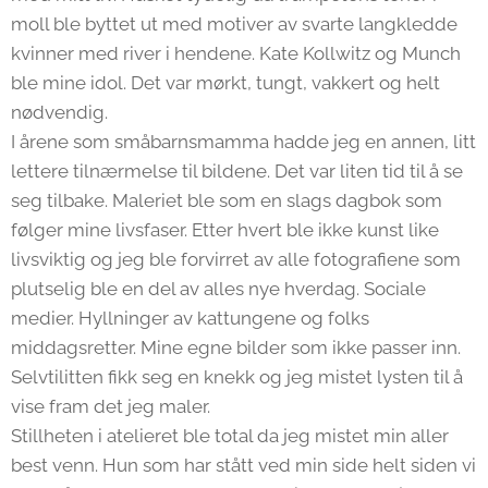
moll ble byttet ut med motiver av svarte langkledde
kvinner med river i hendene. Kate Kollwitz og Munch
ble mine idol. Det var mørkt, tungt, vakkert og helt
nødvendig.
I årene som småbarnsmamma hadde jeg en annen, litt
lettere tilnærmelse til bildene. Det var liten tid til å se
seg tilbake. Maleriet ble som en slags dagbok som
følger mine livsfaser. Etter hvert ble ikke kunst like
livsviktig og jeg ble forvirret av alle fotografiene som
plutselig ble en del av alles nye hverdag. Sociale
medier. Hyllninger av kattungene og folks
middagsretter. Mine egne bilder som ikke passer inn.
Selvtilitten fikk seg en knekk og jeg mistet lysten til å
vise fram det jeg maler.
Stillheten i atelieret ble total da jeg mistet min aller
best venn. Hun som har stått ved min side helt siden vi