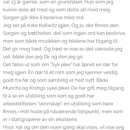
var 13 år gamle, som en grundstein. Hun som jeg
kunne dele alt med og som delte alt med meg.
Sorgen går ikke å beskrive med ord.
Jeg ser på Kate Kollwitz igjen. Og jo, der finnes den.
Sorgen og trøttheten, det som ingen ord kan beskrive,
men som både musikken og bildene har tilgang til.
Det gir meg trøst. Og trøst er noe av det vakreste jeg
vet, både den jeg får og den jeg gir.
Det føles ut som om "Syk pike" har åpnet en dør for
meg igjen. En dør til et rom som jeg kjenner veldig
godt fra før og som samtidig er helt nytt. Både
Munchs og Krohgs syke piker. De har gitt meg tilgang
til å se en utstilling som kort og godt har
arbeidstittelen "vennskap", en utstilling som bare
finnes i mitt hode på nåværende tidspunkt, men som
er i startgropene av sin eksistens.
Hvor, når og om den noen gang skal vises, vil vise seg.