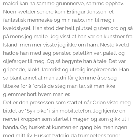
maleri kan ha samme grunnnerve, samme opphav.
Noen kvelder senere kom Erlingur Jonsson, et
fantastisk menneske og min nabo, inn til meg i
kveldslyset. Han stod der helt plutselig uten ord og så
på mens jeg malte. Jeg visst at han var en kunstner fra
Island, men mer visste jeg ikke om ham. Neste kveld
hadde han med seg pensler, palettkniver, palett og
oljefarger til meg. Og så begynte han å tale. Det var
gripende, klokt, lærerikt og utrolig inspirerende. Han
sa blant annet at man aldri får glemme å se seg
tilbake for å forstå de steg man tar, så man ikke
glemmer bort hvem man er.
Det er den prosessen som startet når Orion viste meg
bildet av "Syk pike" i sin mobiltelefon. Jeg kjente en
nerve i kroppen som startet i magen og som gikk ut i
hånda. Og husket at kunsten en gang ble meningen
med mitt liv. Husket tydelig da trumpetens toner i