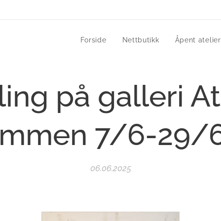
Forside
Nettbutikk
Åpent atelier
lling på galleri A
ammen 7/6-29/6
06.06.2025