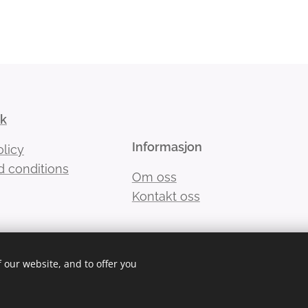
kk
Informasjon
olicy
 conditions
Om oss
Kontakt oss
 our website, and to offer you
Språk
Engli