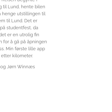
g til Lund, hente bilen
henge utstillingen til
em til Lund. Det er
på studentfest, da
t er en utrolig fin
 km for å gå på åpningen
ss. Min første lille app
 etter kilometer.
er og Jørn Winnæs