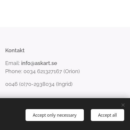
Kontakt
Email:
info@askart.se
Phone: 0034 621327167 (Orion)
0046 (0)70-2938034 (Ingrid)
Accept only necessary
Accept all
sh
Norsk
Svenska
Valuta
NOK kr
SEK kr
EUR €