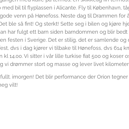
 med bil til flyplassen i Alicante. Fly til København, tå
r gode venn på Hønefoss. Neste dag til Drammen for å 
Det ble så fint! Og sterkt! Sette seg i bilen og kjøre hj
an har fulgt ett barn siden barndommen og blir bedt 
festen i Sverige. Det er stilig, det er samlende og de
fest, dvs i dag kjører vi tilbake til Hønefoss, dvs 614
kl 14.00. Vi sitter i vår lille turkise fiat 500 og koser o
 og vi drømmer stort og masse og lever livet kilometer
er fullt. imorgen! Det blir performance der Orion tegn
eg vilt!