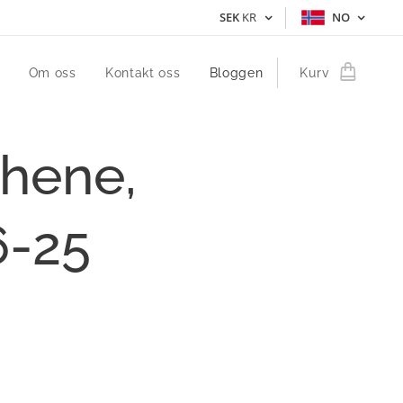
SEK
KR
NO
Om oss
Kontakt oss
Bloggen
Kurv
thene,
-25