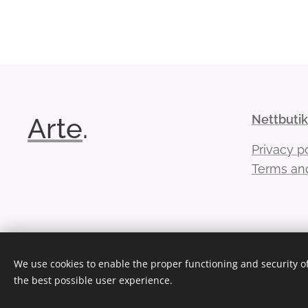
Arte
.
Nettbuti
Privacy p
Terms and
We use cookies to enable the proper functioning and security of
the best possible user experience.
Copyright Forfang & Righard
Informasjonskapsler