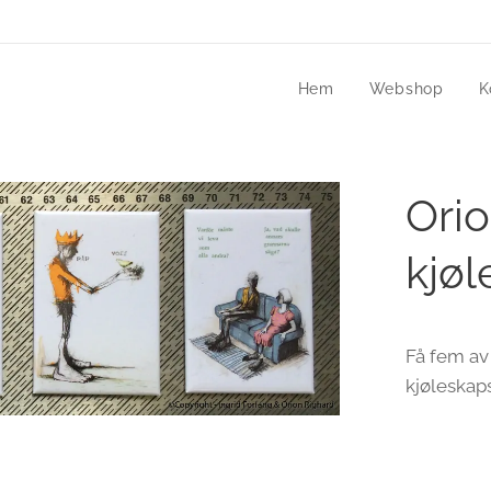
Hem
Webshop
K
Ori
kjø
Få fem av
kjøleskap