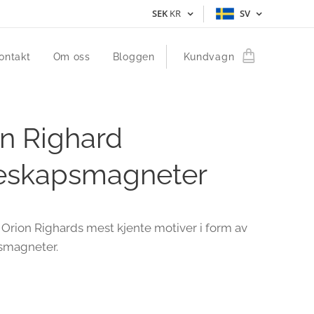
SEK
KR
SV
ontakt
Om oss
Bloggen
Kundvagn
on Righard
leskapsmagneter
 Orion Righards mest kjente motiver i form av
smagneter.