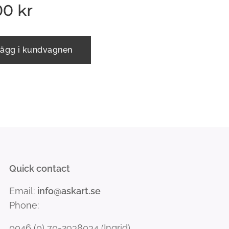
00
kr
ägg i kundvagnen
Quick contact
Email:
info@askart.se
Phone:
0046 (0) 70-2938034 (Ingrid)