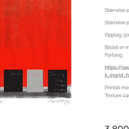
Størrelse p
Størrelse p
Opplag: 50
Bildet er m
Forfang:
https://i
k_ingrid_f
Printet me
Texture 24
3 800