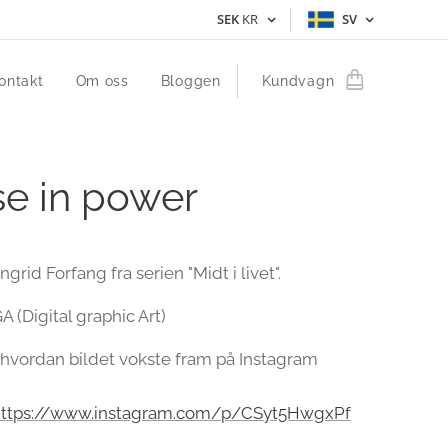
SEK
KR
SV
ontakt
Om oss
Bloggen
Kundvagn
e in power
Ingrid Forfang fra serien "Midt i livet".
 (Digital graphic Art)
hvordan bildet vokste fram på Instagram
https://www.instagram.com/p/CSyt5HwgxPf