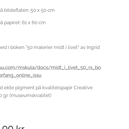
å bildeflaten: 50 x 50 cm
å papiret: 61 x 60 cm
ed i boken "50 malerier midt i livet" av Ingrid
ssuu.com/mskula/docs/midt_i_livet_50_rs_bo
orfang_online_issu
d ekte pigment på kvalitetspapir Creative
0 gr. (museumskvalitet)
,00
kr