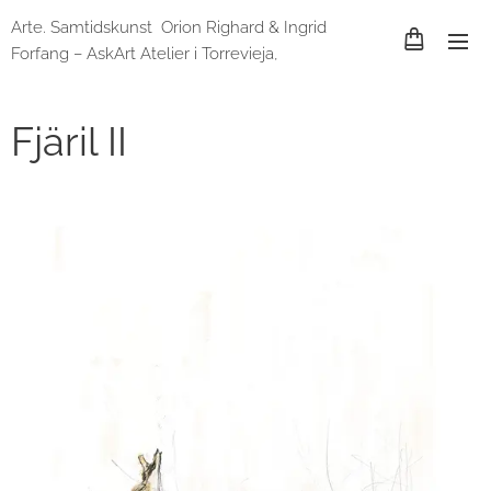
Arte. Samtidskunst Orion Righard & Ingrid
Forfang – AskArt Atelier i Torrevieja,
Spania og Lund, Sverige
Fjäril II