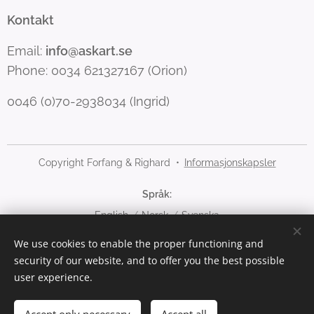
Kontakt
Email:
info@askart.se
Phone: 0034 621327167 (Orion)
0046 (0)70-2938034 (Ingrid)
Copyright Forfang & Righard
Informasjonskapsler
Språk
English
Norsk
Svenska
We use cookies to enable the proper functioning and
Valuta
security of our website, and to offer you the best possible
NOK kr
SEK kr
EUR €
user experience.
Legg til i handlekurven