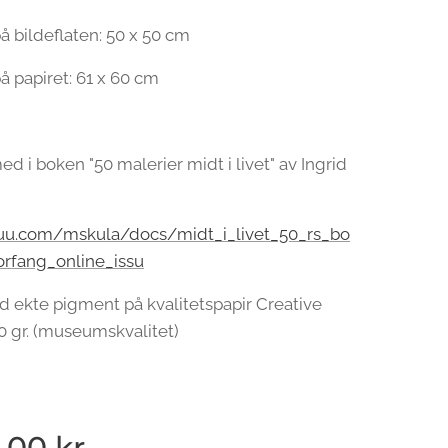
å bildeflaten: 50 x 50 cm
å papiret: 61 x 60 cm
ed i boken "50 malerier midt i livet" av Ingrid
ssuu.com/mskula/docs/midt_i_livet_50_rs_bo
orfang_online_issu
d ekte pigment på kvalitetspapir Creative
0 gr. (museumskvalitet)
,00
kr