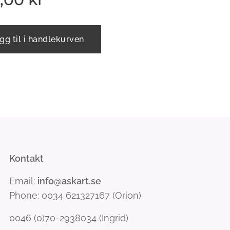
gg til i handlekurven
Kontakt
Email:
info@askart.se
Phone: 0034 621327167 (Orion)
0046 (0)70-2938034 (Ingrid)