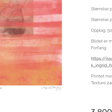
Størrelse p
Størrelse p
Opplag: 50
Bildet er m
Forfang:
https://i
k_ingrid_f
Printet me
Texture 24
3 800