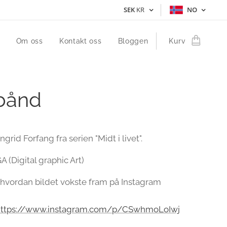
SEK
KR
NO
Om oss
Kontakt oss
Bloggen
Kurv
bånd
Ingrid Forfang fra serien "Midt i livet".
 (Digital graphic Art)
hvordan bildet vokste fram på Instagram
https://www.instagram.com/p/CSwhmoLoIwj