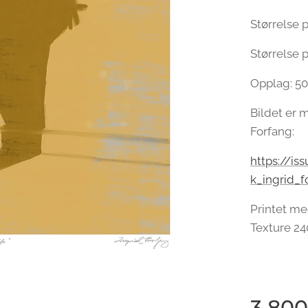
Størrelse p
Størrelse p
Opplag: 50
Bildet er m
Forfang:
https://i
k_ingrid_f
Printet me
Texture 24
3 800