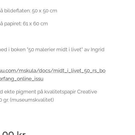
å bildeflaten: 50 x 50 cm
å papiret: 61 x 60 cm
ed i boken "50 malerier midt i livet" av Ingrid
ssuu.com/mskula/docs/midt_i_livet_50_rs_bo
orfang_online_issu
d ekte pigment på kvalitetspapir Creative
0 gr. (museumskvalitet)
,00
kr