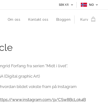
SEK
KR
NO
Om oss
Kontakt oss
Bloggen
Kurv
cle
Ingrid Forfang fra serien "Midt i livet".
 (Digital graphic Art)
hvordan bildet vokste fram på Instagram
https://www.instagram.com/p/CSw8BcLok4B