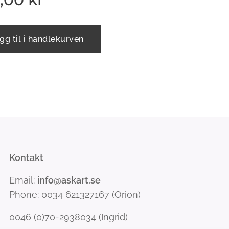
gg til i handlekurven
Kontakt
Email:
info@askart.se
Phone: 0034 621327167 (Orion)
0046 (0)70-2938034 (Ingrid)