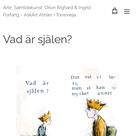
Arte. Samtidskunst Orion Righard & Ingrid
Forfang – AskArt Atelier i Torrevieja,
Spania og Lund, Sverige
Vad är själen?