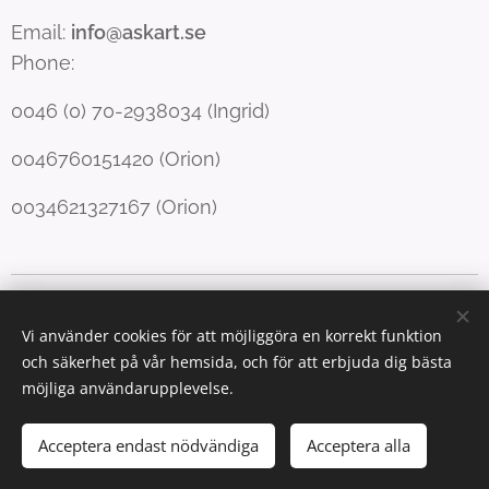
Email:
info@askart.se
Phone:
0046 (0) 70-2938034 (Ingrid)
0046760151420 (Orion)
0034621327167 (Orion)
Copyright Forfang & Righard
Cookies
Vi använder cookies för att möjliggöra en korrekt funktion
Språk
och säkerhet på vår hemsida, och för att erbjuda dig bästa
English
Norsk
Svenska
möjliga användarupplevelse.
Valutor
Acceptera endast nödvändiga
Acceptera alla
NOK kr
SEK kr
EUR €