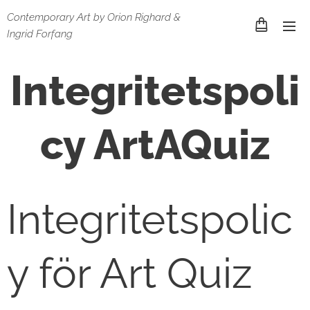
Contemporary Art by Orion Righard &
Ingrid Forfang
Integritetspoli
cy ArtAQuiz
Integritetspolic
y för Art Quiz