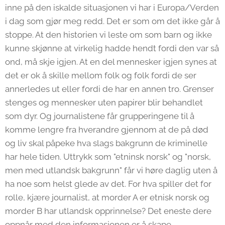
inne på den iskalde situasjonen vi har i Europa/Verden
i dag som gjør meg redd. Det er som om det ikke går å
stoppe. At den historien vi leste om som barn og ikke
kunne skjønne at virkelig hadde hendt fordi den var så
ond, må skje igjen. At en del mennesker igjen synes at
det er ok å skille mellom folk og folk fordi de ser
annerledes ut eller fordi de har en annen tro. Grenser
stenges og mennesker uten papirer blir behandlet
som dyr. Og journalistene får grupperingene til å
komme lengre fra hverandre gjennom at de på død
og liv skal påpeke hva slags bakgrunn de kriminelle
har hele tiden. Uttrykk som "etninsk norsk" og "norsk,
men med utlandsk bakgrunn" får vi høre daglig uten å
ha noe som helst glede av det. For hva spiller det for
rolle, kjære journalist, at morder A er etnisk norsk og
morder B har utlandsk opprinnelse? Det eneste dere
oppnår med den informasjonen er å skape