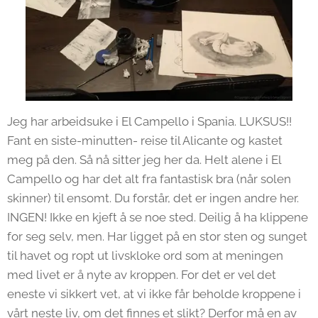
Jeg har arbeidsuke i El Campello i Spania. LUKSUS!!
Fant en siste-minutten- reise til Alicante og kastet
meg på den. Så nå sitter jeg her da. Helt alene i El
Campello og har det alt fra fantastisk bra (når solen
skinner) til ensomt. Du forstår, det er ingen andre her.
INGEN! Ikke en kjeft å se noe sted. Deilig å ha klippene
for seg selv, men. Har ligget på en stor sten og sunget
til havet og ropt ut livskloke ord som at meningen
med livet er å nyte av kroppen. For det er vel det
eneste vi sikkert vet, at vi ikke får beholde kroppene i
vårt neste liv, om det finnes et slikt? Derfor må en av