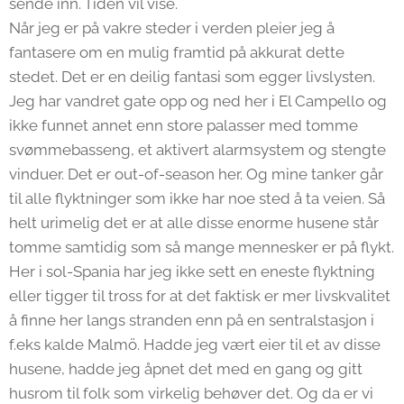
sende inn. Tiden vil vise.
Når jeg er på vakre steder i verden pleier jeg å
fantasere om en mulig framtid på akkurat dette
stedet. Det er en deilig fantasi som egger livslysten.
Jeg har vandret gate opp og ned her i El Campello og
ikke funnet annet enn store palasser med tomme
svømmebasseng, et aktivert alarmsystem og stengte
vinduer. Det er out-of-season her. Og mine tanker går
til alle flyktninger som ikke har noe sted å ta veien. Så
helt urimelig det er at alle disse enorme husene står
tomme samtidig som så mange mennesker er på flykt.
Her i sol-Spania har jeg ikke sett en eneste flyktning
eller tigger til tross for at det faktisk er mer livskvalitet
å finne her langs stranden enn på en sentralstasjon i
f.eks kalde Malmö. Hadde jeg vært eier til et av disse
husene, hadde jeg åpnet det med en gang og gitt
husrom til folk som virkelig behøver det. Og da er vi