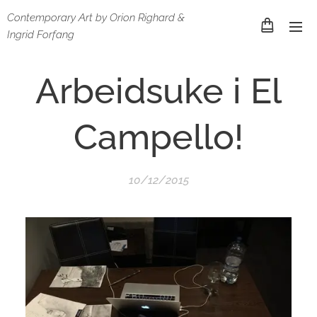
Contemporary Art by Orion Righard &
Ingrid Forfang
Arbeidsuke i El
Campello!
10/12/2015