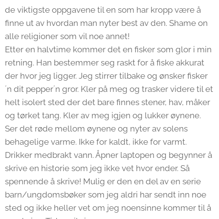
de viktigste oppgavene til en som har kropp være å
finne ut av hvordan man nyter best av den. Shame on
alle religioner som vil noe annet!
Etter en halvtime kommer det en fisker som glor i min
retning. Han bestemmer seg raskt for å fiske akkurat
der hvor jeg ligger. Jeg stirrer tilbake og ønsker fisker
´n dit pepper´n gror. Kler på meg og trasker videre til et
helt isolert sted der det bare finnes stener, hav, måker
og tørket tang. Kler av meg igjen og lukker øynene.
Ser det røde mellom øynene og nyter av solens
behagelige varme. Ikke for kaldt, ikke for varmt.
Drikker medbrakt vann. Åpner laptopen og begynner å
skrive en historie som jeg ikke vet hvor ender. Så
spennende å skrive! Mulig er den en del av en serie
barn/ungdomsbøker som jeg aldri har sendt inn noe
sted og ikke heller vet om jeg noensinne kommer til å