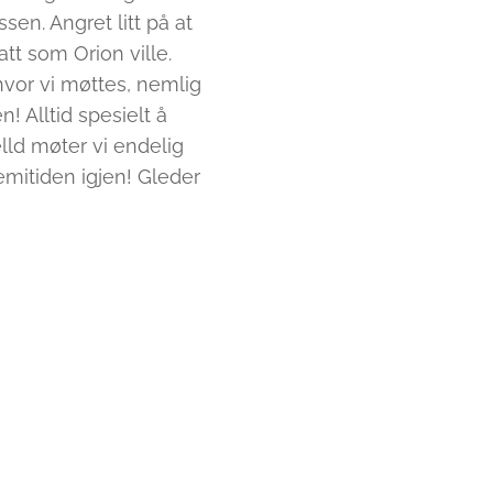
sen. Angret litt på at
att som Orion ville.
hvor vi møttes, nemlig
 Alltid spesielt å
lld møter vi endelig
mitiden igjen! Gleder