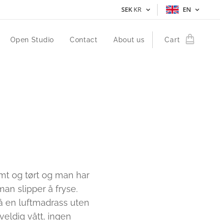
SEK
KR
EN
Open Studio
Contact
About us
Cart
armt og tørt og man har
an slipper å fryse.
på en luftmadrass uten
 veldig vått, ingen