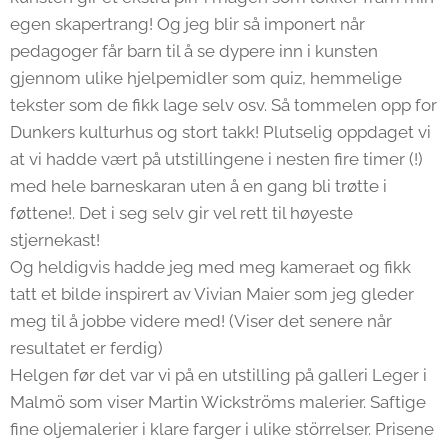
egen skapertrang! Og jeg blir så imponert når
pedagoger får barn til å se dypere inn i kunsten
gjennom ulike hjelpemidler som quiz, hemmelige
tekster som de fikk lage selv osv. Så tommelen opp for
Dunkers kulturhus og stort takk! Plutselig oppdaget vi
at vi hadde vært på utstillingene i nesten fire timer (!)
med hele barneskaran uten å en gang bli trøtte i
føttene!. Det i seg selv gir vel rett til høyeste
stjernekast!
Og heldigvis hadde jeg med meg kameraet og fikk
tatt et bilde inspirert av Vivian Maier som jeg gleder
meg til å jobbe videre med! (Viser det senere når
resultatet er ferdig)
Helgen før det var vi på en utstilling på galleri Leger i
Malmö som viser Martin Wickströms malerier. Saftige
fine oljemalerier i klare farger i ulike störrelser. Prisene