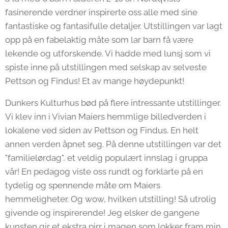
fasinerende verdner inspirerte oss alle med sine
fantastiske og fantasifulle detaljer. Utstillingen var lagt
opp på en fabelaktig måte som lar barn få være
lekende og utforskende. Vi hadde med lunsj som vi
spiste inne på utstillingen med selskap av selveste
Pettson og Findus! Et av mange høydepunkt!
Dunkers Kulturhus bød på flere intressante utstillinger.
Vi klev inn i Vivian Maiers hemmlige billedverden i
lokalene ved siden av Pettson og Findus. En helt
annen verden åpnet seg. På denne utstillingen var det
"familielørdag", et veldig populært innslag i gruppa
vår! En pedagog viste oss rundt og forklarte på en
tydelig og spennende måte om Maiers
hemmeligheter. Og wow, hvilken utstilling! Så utrolig
givende og inspirerende! Jeg elsker de gangene
kunsten gir et ekstra pirr i magen som lokker fram min