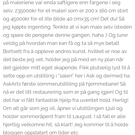
på maleriene var enda saftigere enn fargene i seg
selv: 235000kr for et maleri som er 200 x 160 cm stort
og 45000kr for et lite bilde 40 cmx35 cm! Det du! Så
jeg kjøpte ingenting. Tenkte at vi kan male selv isteden
og spare de pengene denne gangen, haha :) Og lurer
veldig på hvordan man kan få og ta så mye betalt
Bortsett fra å oppleve andres kunst, hvilket er noe av
det beste jeg vet, holder jeg på med en ny plan når
det gjelder mitt eget skapende. Fikk plutselig lyst til å
sette opp en utstilling i "salen" her i Ask og dermed ha
AskArts første sommerutstilling på hjemmebane! Så
nå er det litt restaurering som er på gang igjen! Og til
det har vi fått fantastisk hjelp fra uventet hold. Herlig!
Om alt går som jeg vil, åpner vi utstillingen 1.juli og
holder sommeråpent fram til 1.august. I så fall er alle
hjertlig velkomne hit, så klart! Jeg kommer til å holde
bloggen oppdatert om tider etc.