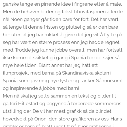
ganske lenge en pirrende kløe i fingrene etter å male.
Men de behøver bilder og tekst til invitasjonen allerde
nå! Noen ganger går tiden bare for fort. Det har vært
så lenge til denne fristen og plutselig så er den bare
her uten at jeg har rukket å gjøre det jeg vil. Å flytte på
seg har vært en større prosess enn jeg hadde regnet
med. Trodde jeg kunne jobbe overalt, men har fortsatt
ikke kommet skikkelig i gang i Spania for det skjer så
mye hele tiden. Blant annet har jeg hatt ett
filmprosjekt med barna på Skandinaviska skolan i
Spania som gav meg nye lyster og tanker. Så morsomt
og inspirerende å jobbe med barn!
Men nå skal jeg sette sammen en tekst og bilder til
galleri Hillestad og begynne å forberede sommerens
utstilling der. De vil har mest grafikk så da blir det
hovedvekt på Orion, den store grafikeren av oss. Hans
grafikk er bare så bra! Lurer litt på hvor grafikeren i