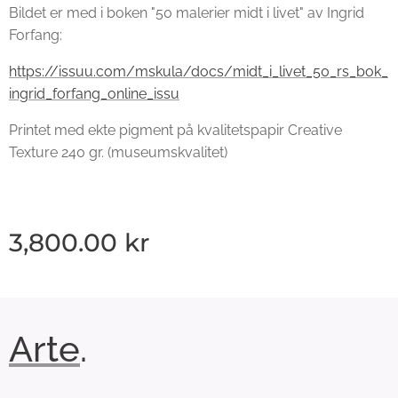
Bildet er med i boken "50 malerier midt i livet" av Ingrid
Forfang:
https://issuu.com/mskula/docs/midt_i_livet_50_rs_bok_
ingrid_forfang_online_issu
Printet med ekte pigment på kvalitetspapir Creative
Texture 240 gr. (museumskvalitet)
3,800.00
kr
Arte
.