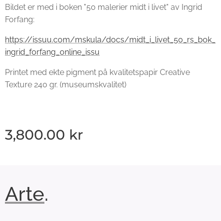
Bildet er med i boken "50 malerier midt i livet" av Ingrid
Forfang:
https://issuu.com/mskula/docs/midt_i_livet_50_rs_bok_
ingrid_forfang_online_issu
Printet med ekte pigment på kvalitetspapir Creative
Texture 240 gr. (museumskvalitet)
3,800.00
kr
Arte
.