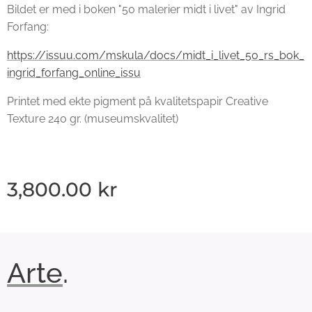
Bildet er med i boken "50 malerier midt i livet" av Ingrid
Forfang:
https://issuu.com/mskula/docs/midt_i_livet_50_rs_bok_
ingrid_forfang_online_issu
Printet med ekte pigment på kvalitetspapir Creative
Texture 240 gr. (museumskvalitet)
3,800.00
kr
Arte
.