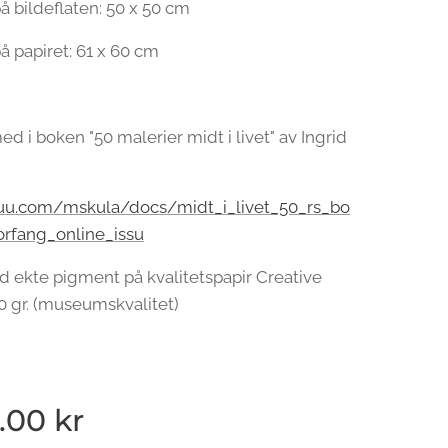
å bildeflaten: 50 x 50 cm
å papiret: 61 x 60 cm
ed i boken "50 malerier midt i livet" av Ingrid
ssuu.com/mskula/docs/midt_i_livet_50_rs_bo
orfang_online_issu
d ekte pigment på kvalitetspapir Creative
0 gr. (museumskvalitet)
.00
kr