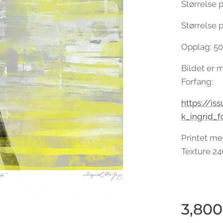
Størrelse p
Størrelse p
Opplag: 50
Bildet er m
Forfang:
https://i
k_ingrid_f
Printet me
Texture 24
3,800