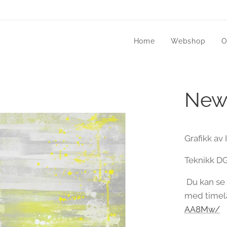
Home
Webshop
O
New 
Grafikk av 
Teknikk DGA
Du kan se 
med timel
AA8Mw/