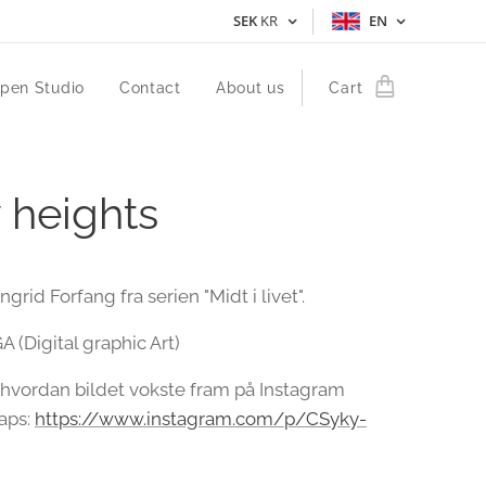
SEK
KR
EN
pen Studio
Contact
About us
Cart
heights
Ingrid Forfang fra serien "Midt i livet".
 (Digital graphic Art)
hvordan bildet vokste fram på Instagram
aps:
https://www.instagram.com/p/CSyky-