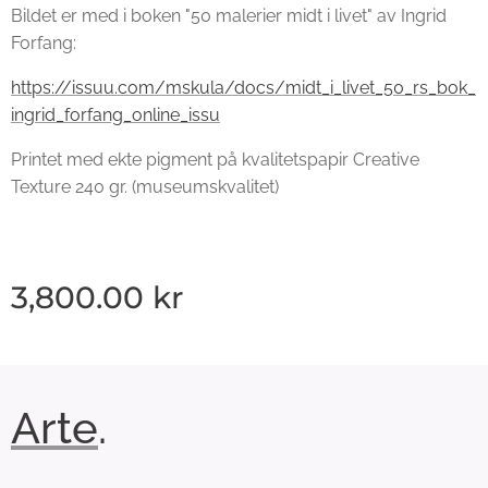
Bildet er med i boken "50 malerier midt i livet" av Ingrid
Forfang:
https://issuu.com/mskula/docs/midt_i_livet_50_rs_bok_
ingrid_forfang_online_issu
Printet med ekte pigment på kvalitetspapir Creative
Texture 240 gr. (museumskvalitet)
3,800.00
kr
Arte
.