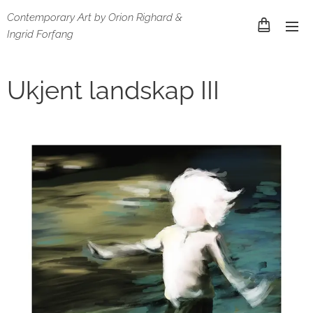
Contemporary Art by Orion Righard &
Ingrid Forfang
Ukjent landskap III