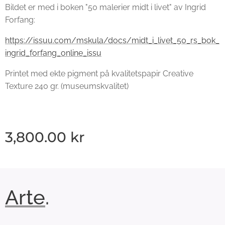
Bildet er med i boken "50 malerier midt i livet" av Ingrid
Forfang:
https://issuu.com/mskula/docs/midt_i_livet_50_rs_bok_
ingrid_forfang_online_issu
Printet med ekte pigment på kvalitetspapir Creative
Texture 240 gr. (museumskvalitet)
3,800.00
kr
Arte
.